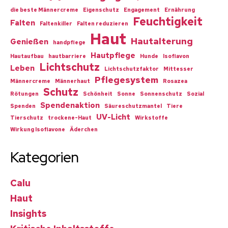
die beste Männercreme
Eigenschutz
Engagement
Ernährung
Feuchtigkeit
Falten
Faltenkiller
Falten reduzieren
Haut
Hautalterung
Genießen
handpflege
Hautpflege
Hautaufbau
hautbarriere
Hunde
Isoflavon
Lichtschutz
Leben
Lichtschutzfaktor
Mittesser
Pflegesystem
Männercreme
Männerhaut
Rosazea
Schutz
Rötungen
Schönheit
Sonne
Sonnenschutz
Sozial
Spendenaktion
Spenden
Säureschutzmantel
Tiere
UV-Licht
Tierschutz
trockene-Haut
Wirkstoffe
Wirkung Isoflavone
Äderchen
Kategorien
Calu
Haut
Insights