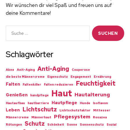
Wir wünschen dir viel Spaß und freuen uns auf
deine Kommentare!
Suche
nach:
Schlagwörter
Anti-Aging
Akne
Anit-Aging
Couperose
die beste Männercreme
Eigenschutz
Engagement
Ernährung
Feuchtigkeit
Falten
Faltenkiller
Falten reduzieren
Haut
Hautalterung
Genießen
handpflege
Hautpflege
Hautaufbau
hautbarriere
Hunde
Isoflavon
Lichtschutz
Leben
Lichtschutzfaktor
Mittesser
Pflegesystem
Männercreme
Männerhaut
Rosazea
Schutz
Rötungen
Schönheit
Sonne
Sonnenschutz
Sozial