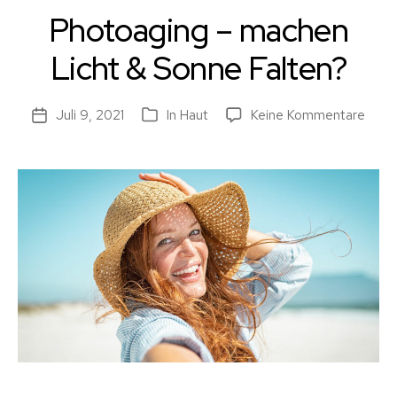
Photoaging – machen
Licht & Sonne Falten?
zu
Juli 9, 2021
In
Haut
Keine Kommentare
Beitragsdatum
Kategorien
Phot
–
mach
Licht
&
Sonn
Falte