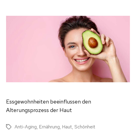
Ern
für
die
Ha
–
Sch
ko
vo
inn
Essgewohnheiten beeinflussen den
Alterungsprozess der Haut
Anti-Aging
,
Ernährung
,
Haut
,
Schönheit
Schlagwörter