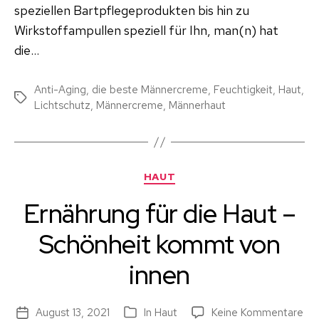
speziellen Bartpflegeprodukten bis hin zu
Wirkstoffampullen speziell für Ihn, man(n) hat
die…
Anti-Aging
,
die beste Männercreme
,
Feuchtigkeit
,
Haut
,
Schlagwörter
Lichtschutz
,
Männercreme
,
Männerhaut
Kategorien
HAUT
Ernährung für die Haut –
Schönheit kommt von
innen
zu
August 13, 2021
In
Haut
Keine Kommentare
Beitragsdatum
Kategorien