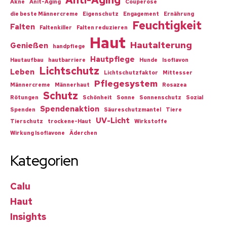
Akne
Anit-Aging
Couperose
die beste Männercreme
Eigenschutz
Engagement
Ernährung
Feuchtigkeit
Falten
Faltenkiller
Falten reduzieren
Haut
Hautalterung
Genießen
handpflege
Hautpflege
Hautaufbau
hautbarriere
Hunde
Isoflavon
Lichtschutz
Leben
Lichtschutzfaktor
Mittesser
Pflegesystem
Männercreme
Männerhaut
Rosazea
Schutz
Rötungen
Schönheit
Sonne
Sonnenschutz
Sozial
Spendenaktion
Spenden
Säureschutzmantel
Tiere
UV-Licht
Tierschutz
trockene-Haut
Wirkstoffe
Wirkung Isoflavone
Äderchen
Kategorien
Calu
Haut
Insights