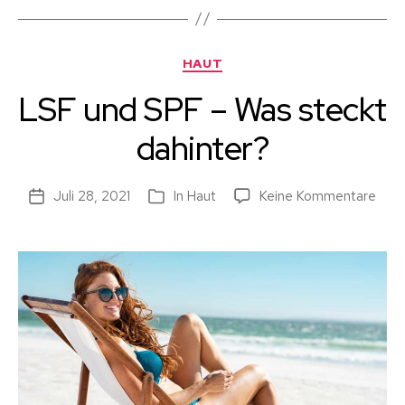
Kategorien
HAUT
LSF und SPF – Was steckt
dahinter?
zu
Juli 28, 2021
In
Haut
Keine Kommentare
Beitragsdatum
Kategorien
LSF
und
SPF
–
Was
stec
dahi