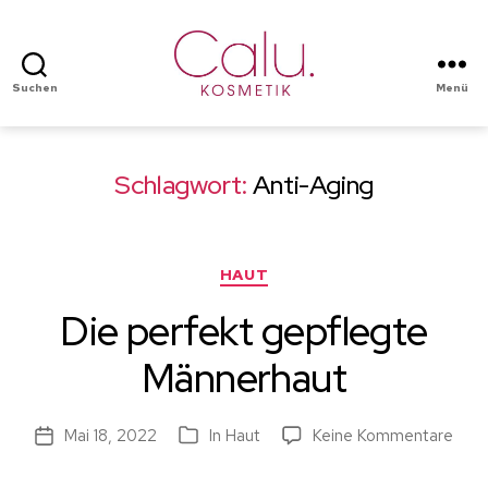
Suchen
Menü
Calu
Kosmetik
Schlagwort:
Anti-Aging
Kategorien
HAUT
Die perfekt gepflegte
Männerhaut
zu
Mai 18, 2022
In
Haut
Keine Kommentare
Beitragsdatum
Kategorien
Die
perf