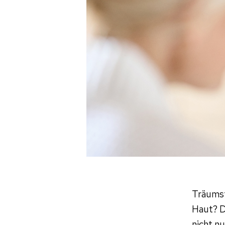
Träumst
Haut? D
nicht n