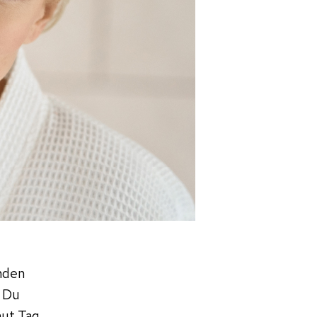
nden
t Du
aut Tag