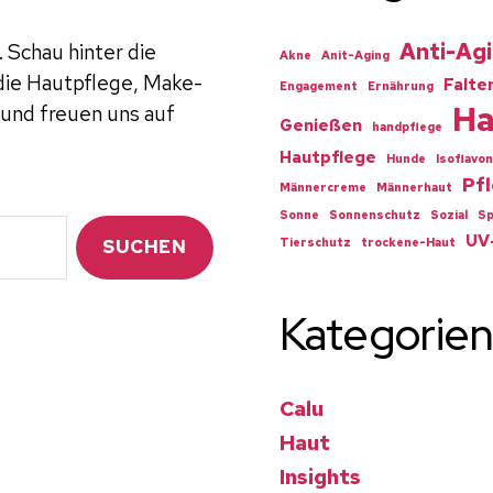
Anti-Ag
 Schau hinter die
Akne
Anit-Aging
 die Hautpflege, Make-
Falte
Engagement
Ernährung
Ha
 und freuen uns auf
Genießen
handpflege
Hautpflege
Hunde
Isoflavon
Pf
Männercreme
Männerhaut
Sonne
Sonnenschutz
Sozial
S
UV
Tierschutz
trockene-Haut
Kategorien
Calu
Haut
Insights