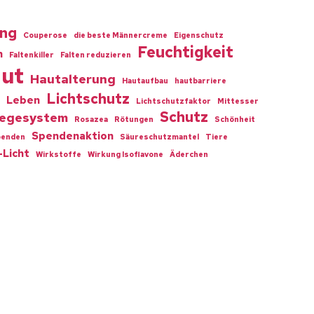
ing
Couperose
die beste Männercreme
Eigenschutz
Feuchtigkeit
n
Faltenkiller
Falten reduzieren
ut
Hautalterung
Hautaufbau
hautbarriere
Lichtschutz
Leben
Lichtschutzfaktor
Mittesser
Schutz
legesystem
Rosazea
Rötungen
Schönheit
Spendenaktion
penden
Säureschutzmantel
Tiere
-Licht
Wirkstoffe
Wirkung Isoflavone
Äderchen