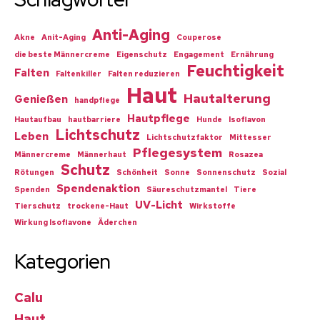
Anti-Aging
Akne
Anit-Aging
Couperose
die beste Männercreme
Eigenschutz
Engagement
Ernährung
Feuchtigkeit
Falten
Faltenkiller
Falten reduzieren
Haut
Hautalterung
Genießen
handpflege
Hautpflege
Hautaufbau
hautbarriere
Hunde
Isoflavon
Lichtschutz
Leben
Lichtschutzfaktor
Mittesser
Pflegesystem
Männercreme
Männerhaut
Rosazea
Schutz
Rötungen
Schönheit
Sonne
Sonnenschutz
Sozial
Spendenaktion
Spenden
Säureschutzmantel
Tiere
UV-Licht
Tierschutz
trockene-Haut
Wirkstoffe
Wirkung Isoflavone
Äderchen
Kategorien
Calu
Haut