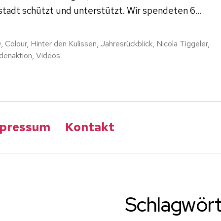
tadt schützt und unterstützt. Wir spendeten 6…
0
,
Colour
,
Hinter den Kulissen
,
Jahresrückblick
,
Nicola Tiggeler
,
rter
denaktion
,
Videos
pressum
Kontakt
Schlagwör