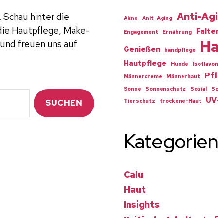
Anti-Ag
 Schau hinter die
Akne
Anit-Aging
 die Hautpflege, Make-
Falte
Engagement
Ernährung
Ha
 und freuen uns auf
Genießen
handpflege
Hautpflege
Hunde
Isoflavon
Pf
Männercreme
Männerhaut
Sonne
Sonnenschutz
Sozial
S
UV
Tierschutz
trockene-Haut
Kategorien
Calu
Haut
Insights