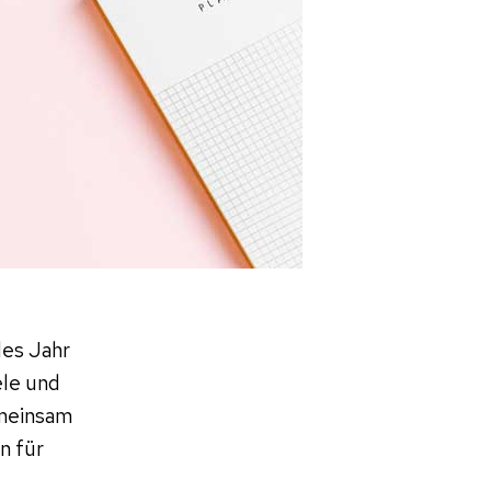
des Jahr
ele und
emeinsam
n für