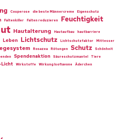
ing
Couperose
die beste Männercreme
Eigenschutz
Feuchtigkeit
n
Faltenkiller
Falten reduzieren
ut
Hautalterung
Hautaufbau
hautbarriere
Lichtschutz
Leben
Lichtschutzfaktor
Mittesser
Schutz
legesystem
Rosazea
Rötungen
Schönheit
Spendenaktion
penden
Säureschutzmantel
Tiere
-Licht
Wirkstoffe
Wirkung Isoflavone
Äderchen