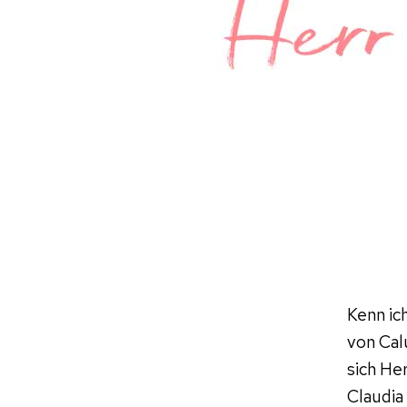
Kenn ich
von Cal
sich He
Claudia