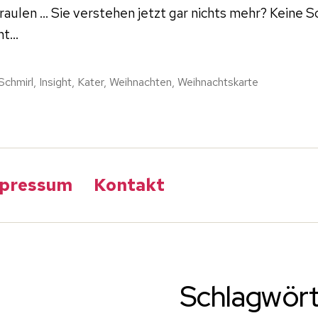
raulen … Sie verstehen jetzt gar nichts mehr? Keine S
cht…
Schmirl
,
Insight
,
Kater
,
Weihnachten
,
Weihnachtskarte
rter
pressum
Kontakt
Schlagwör