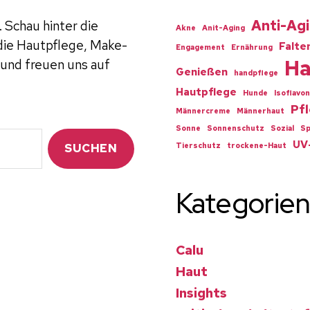
Anti-Ag
 Schau hinter die
Akne
Anit-Aging
 die Hautpflege, Make-
Falte
Engagement
Ernährung
Ha
 und freuen uns auf
Genießen
handpflege
Hautpflege
Hunde
Isoflavon
Pf
Männercreme
Männerhaut
Sonne
Sonnenschutz
Sozial
S
UV
Tierschutz
trockene-Haut
Kategorien
Calu
Haut
Insights