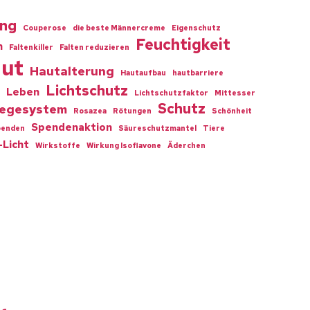
ing
Couperose
die beste Männercreme
Eigenschutz
Feuchtigkeit
n
Faltenkiller
Falten reduzieren
ut
Hautalterung
Hautaufbau
hautbarriere
Lichtschutz
Leben
Lichtschutzfaktor
Mittesser
Schutz
legesystem
Rosazea
Rötungen
Schönheit
Spendenaktion
penden
Säureschutzmantel
Tiere
-Licht
Wirkstoffe
Wirkung Isoflavone
Äderchen