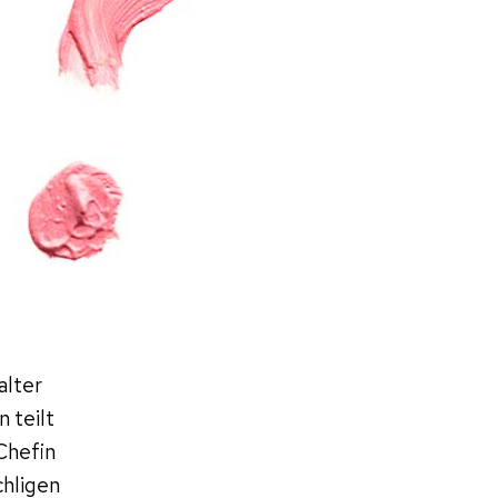
alter
 teilt
Chefin
chligen