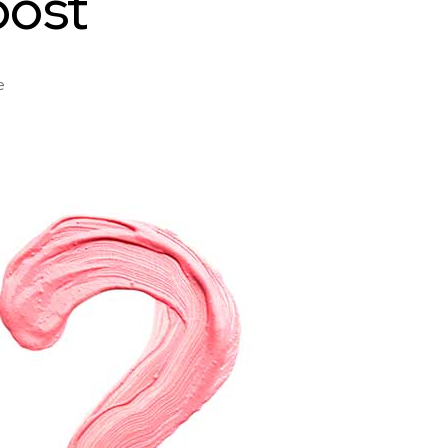
post
zu
e
Tierische
Weihnachtspost